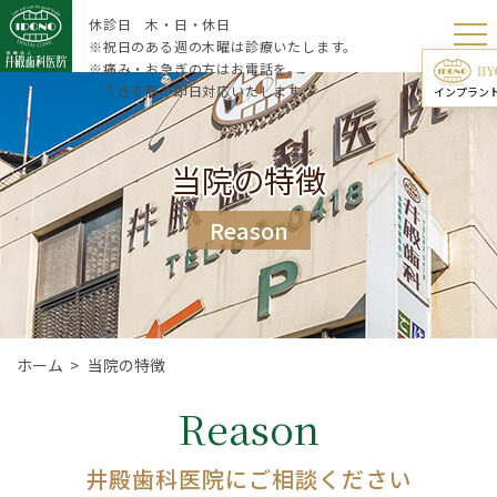
休診日 木・日・休日
※祝日のある週の木曜は診療いたします。
※痛み・お急ぎの方はお電話を。
できる限り即日対応いたします。
インプラン
当院の特徴
Reason
ホーム
>
当院の特徴
Reason
井殿歯科医院にご相談ください