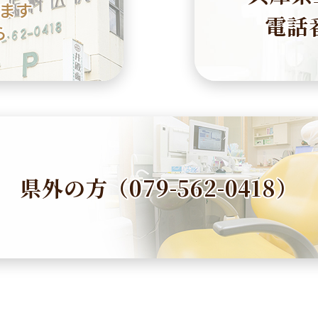
ます
電話番
ら
県外の方（079-562-0418）