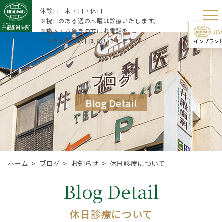
休診日 木・日・休日
※祝日のある週の木曜は診療いたします。
※痛み・お急ぎの方はお電話を。
できる限り即日対応いたします。
インプラン
ブログ
Blog Detail
ホーム
>
ブログ
>
お知らせ
>
休日診療について
Blog Detail
休日診療について