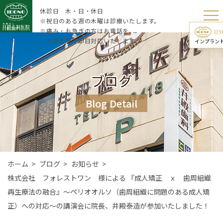
休診日 木・日・休日
※祝日のある週の木曜は診療いたします。
※痛み・お急ぎの方はお電話を。
できる限り即日対応いたします。
インプラン
ブログ
Blog Detail
ホーム
>
ブログ
>
お知らせ
>
株式会社 フォレストワン 様による 『成人矯正 ｘ 歯周組織
再生療法の融合』〜ペリオオルソ（歯周組織に問題のある成人矯
正）への対応〜の講演会に院長、井殿泰造が参加いたしました！