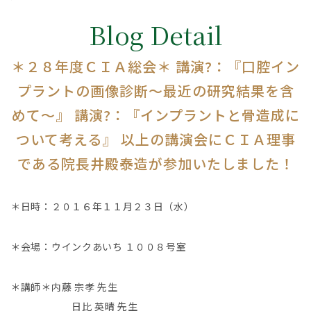
Blog Detail
＊２８年度ＣＩＡ総会＊ 講演?：『口腔イン
プラントの画像診断〜最近の研究結果を含
めて〜』 講演?：『インプラントと骨造成に
ついて考える』 以上の講演会にＣＩＡ理事
である院長井殿泰造が参加いたしました！
＊日時：２０１６年１１月２３日（水）
＊会場：ウインクあいち １００８号室
＊講師＊内藤 宗孝 先生
日比 英晴 先生