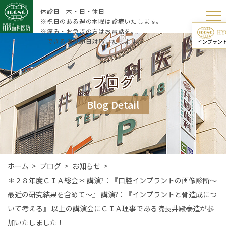
休診日 木・日・休日
※祝日のある週の木曜は診療いたします。
※痛み・お急ぎの方はお電話を。
できる限り即日対応いたします。
インプラン
ブログ
Blog Detail
ホーム
>
ブログ
>
お知らせ
>
＊２８年度ＣＩＡ総会＊ 講演?：『口腔インプラントの画像診断〜
最近の研究結果を含めて〜』 講演?：『インプラントと骨造成につ
いて考える』 以上の講演会にＣＩＡ理事である院長井殿泰造が参
加いたしました！