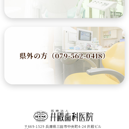
県外の方（079-562-0418）
〒669-1529 兵庫県三田市中央町4-24 井殿ビル